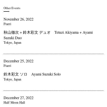
Other Events
November 26, 2022
Ftarri
秋山徹次 + 鈴木彩文 デュオ Tetuzi Akiyama + Ayami
Suzuki Duo
Tokyo, Japan
December 25, 2022
Ftarri
鈴木彩文 ソロ Ayami Suzuki Solo
Tokyo, Japan
December 27, 2022
Half Moon Hall