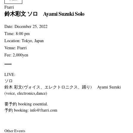
Ftarri
鈴木彩文 ソロ Ayami Suzuki Solo
Date:
December 25, 2022
Time:
8:00 pm
Location:
Tokyo, Japan
Venue:
Ftarri
Fee:
2,000yen
LIVE:
ソロ
鈴木 彩文(ヴォイス、エレクトロニクス、踊り) Ayami Suzuki
(voice, electronics,dance)
要予約 booking essential.
予約 booking: info@ftarri.com
Other Events