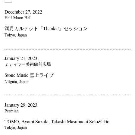
December 27, 2022
Half Moon Hall
満月カルテット「Thanks!」セッション
Tokyo, Japan
January 21, 2023
ミティラー美術館前広場
Stone Music 雪上ライブ
Niigata, Japan
January 29, 2023
Permian
TOMO, Ayami Suzuki, Takashi Masubuchi Solo&Trio
Tokyo, Japan